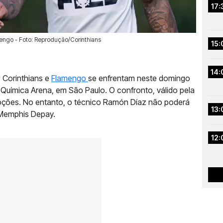
17:
engo - Foto: Reprodução/Corinthians
15:
14:
 Corinthians e
Flamengo
se enfrentam neste domingo
eo Química Arena, em São Paulo. O confronto, válido pela
moções. No entanto, o técnico Ramón Díaz não poderá
13:
 Memphis Depay.
12: