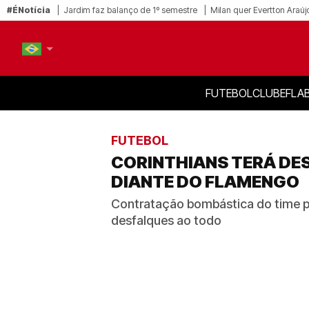
#ÉNotícia
Jardim faz balanço de 1º semestre
Milan quer Evertton Araúj
FUTEBOL
CLUBE
FLA
PT-BR
EN
FUTEBOL
CORINTHIANS TERÁ DES
DIANTE DO FLAMENGO
Contratação bombástica do time pa
desfalques ao todo