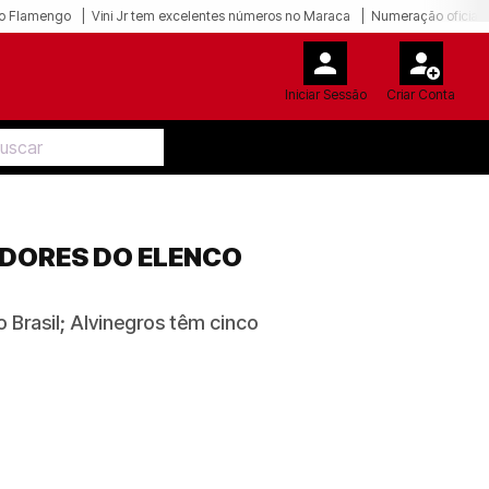
o Flamengo
Vini Jr tem excelentes números no Maraca
Numeração oficial 
Iniciar Sessão
Criar Conta
ADORES DO ELENCO
Brasil; Alvinegros têm cinco