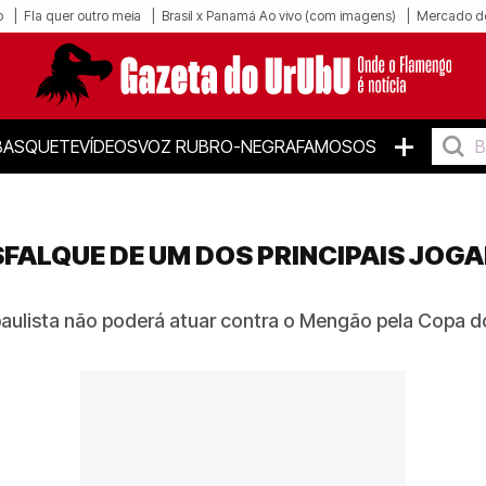
o
Fla quer outro meia
Brasil x Panamá Ao vivo (com imagens)
Mercado d
+
BASQUETE
VÍDEOS
VOZ RUBRO-NEGRA
FAMOSOS
FALQUE DE UM DOS PRINCIPAIS JOG
ulista não poderá atuar contra o Mengão pela Copa do 