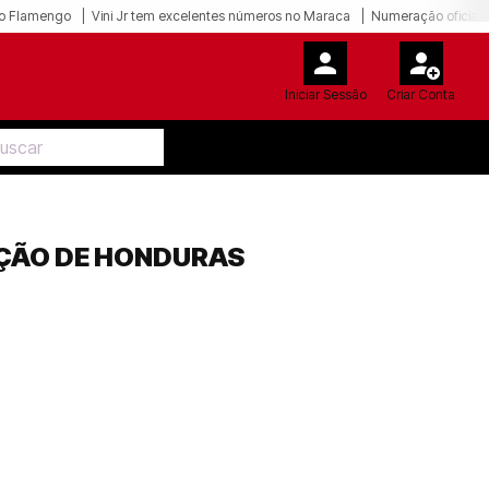
o Flamengo
Vini Jr tem excelentes números no Maraca
Numeração oficial 
Iniciar Sessão
Criar Conta
EÇÃO DE HONDURAS