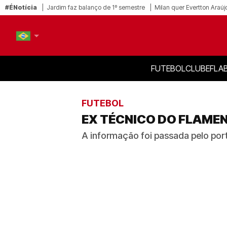
#ÉNotícia
Jardim faz balanço de 1º semestre
Milan quer Evertton Araúj
FUTEBOL
CLUBE
FLA
PT-BR
EN
FUTEBOL
EX TÉCNICO DO FLAME
A informação foi passada pelo por