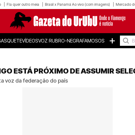
o
Fla quer outro meia
Brasil x Panamá Ao vivo (com imagens)
Mercado d
+
BASQUETE
VÍDEOS
VOZ RUBRO-NEGRA
FAMOSOS
NGO ESTÁ PRÓXIMO DE ASSUMIR SEL
ta voz da federação do país