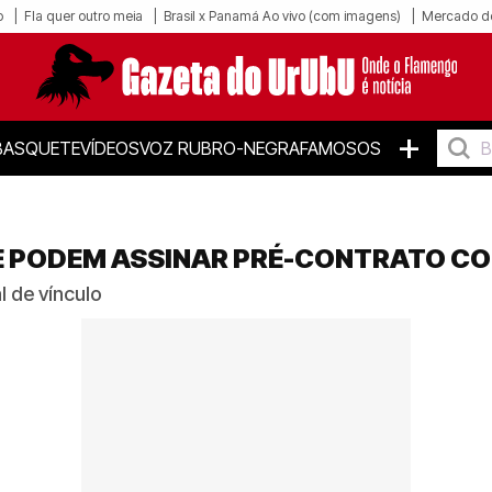
o
Fla quer outro meia
Brasil x Panamá Ao vivo (com imagens)
Mercado d
+
BASQUETE
VÍDEOS
VOZ RUBRO-NEGRA
FAMOSOS
UE PODEM ASSINAR PRÉ-CONTRATO C
l de vínculo