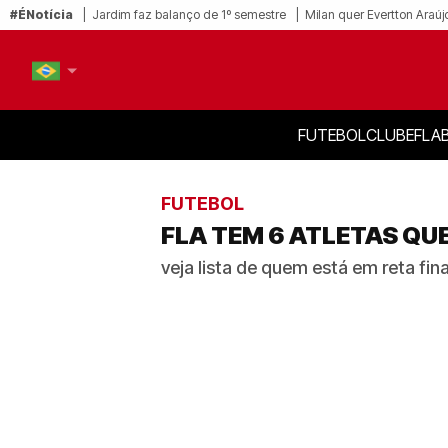
#ÉNotícia
Jardim faz balanço de 1º semestre
Milan quer Evertton Araúj
FUTEBOL
CLUBE
FLA
PT-BR
EN
FUTEBOL
FLA TEM 6 ATLETAS Q
veja lista de quem está em reta fina