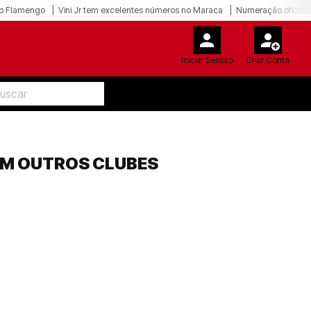
o Flamengo
Vini Jr tem excelentes números no Maraca
Numeração oficial 
Iniciar Sessão
Criar Conta
OM OUTROS CLUBES