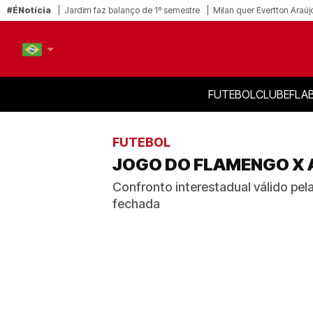
#ÉNotícia
Jardim faz balanço de 1º semestre
Milan quer Evertton Araúj
FUTEBOL
CLUBE
FLA
PT-BR
EN
FUTEBOL
JOGO DO FLAMENGO X A
Confronto interestadual válido pel
fechada