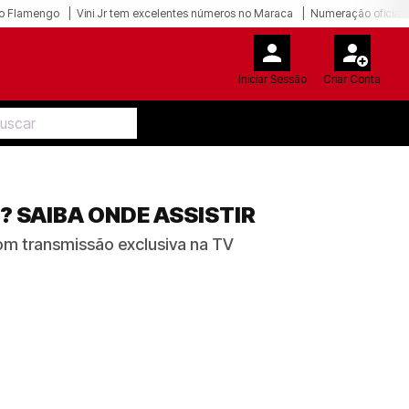
o Flamengo
Vini Jr tem excelentes números no Maraca
Numeração oficial 
Iniciar Sessão
Criar Conta
 SAIBA ONDE ASSISTIR
com transmissão exclusiva na TV