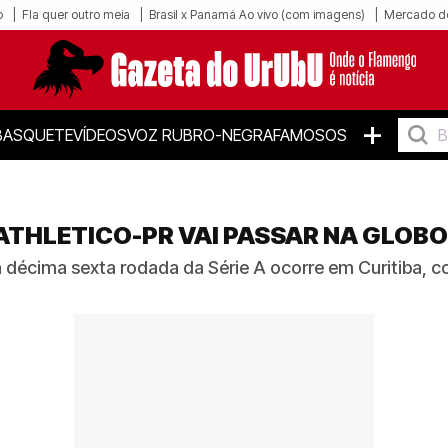
o
Fla quer outro meia
Brasil x Panamá Ao vivo (com imagens)
Mercado d
+
BASQUETE
VÍDEOS
VOZ RUBRO-NEGRA
FAMOSOS
THLETICO-PR VAI PASSAR NA GLOBO?
a décima sexta rodada da Série A ocorre em Curitiba, 