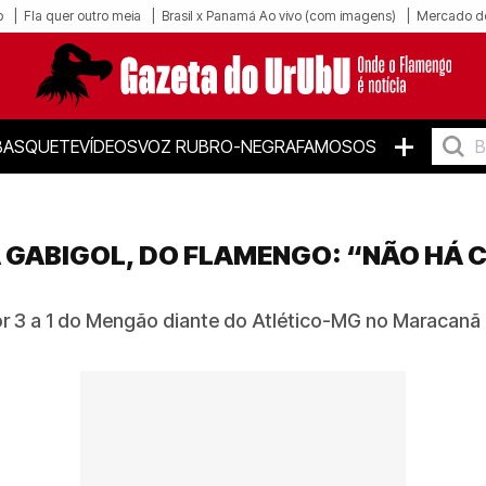
o
Fla quer outro meia
Brasil x Panamá Ao vivo (com imagens)
Mercado d
+
BASQUETE
VÍDEOS
VOZ RUBRO-NEGRA
FAMOSOS
A GABIGOL, DO FLAMENGO: “NÃO HÁ
por 3 a 1 do Mengão diante do Atlético-MG no Maracanã 