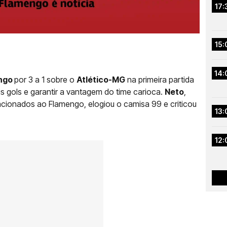
17:
15:
14:
ngo
por 3 a 1 sobre o
Atlético-MG
na primeira partida
is gols e garantir a vantagem do time carioca.
Neto
,
cionados ao Flamengo, elogiou o camisa 99 e criticou
13:
12: