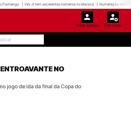
o Flamengo
Vini Jr tem excelentes números no Maraca
Numeração oficial 
Iniciar Sessão
Criar Conta
 CENTROAVANTE NO
no jogo de ida da final da Copa do