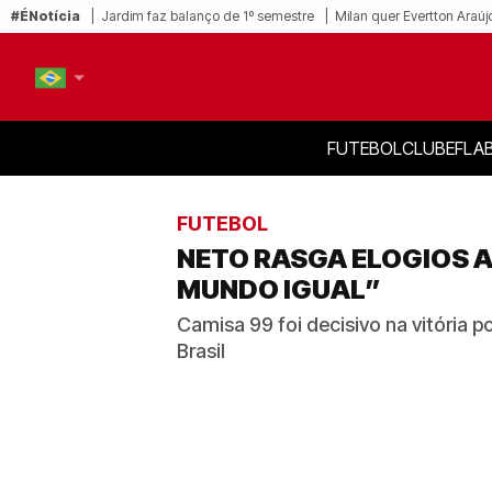
#ÉNotícia
Jardim faz balanço de 1º semestre
Milan quer Evertton Araúj
FUTEBOL
CLUBE
FLA
PT-BR
EN
FUTEBOL
NETO RASGA ELOGIOS 
MUNDO IGUAL”
Camisa 99 foi decisivo na vitória 
Brasil