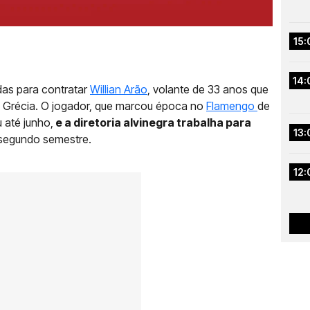
15:
14:
as para contratar
Willian Arão
, volante de 33 anos que
a Grécia. O jogador, que marcou época no
Flamengo
de
 até junho,
e a diretoria alvinegra trabalha para
13:
segundo semestre.
12: