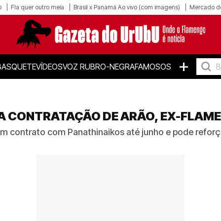
o
Fla quer outro meia
Brasil x Panamá Ao vivo (com imagens)
Mercado d
+
BASQUETE
VÍDEOS
VOZ RUBRO-NEGRA
FAMOSOS
A A CONTRATAÇÃO DE ARÃO, EX-FLAM
m contrato com Panathinaikos até junho e pode reforç