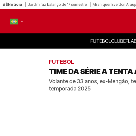
#ÉNotícia
Jardim faz balanço de 1º semestre
Milan quer Evertton Araúj
FUTEBOL
CLUBE
FLA
PT-BR
EN
FUTEBOL
TIME DA SÉRIE A TENT
Volante de 33 anos, ex-Mengão, te
temporada 2025