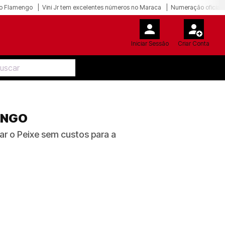
o Flamengo
Vini Jr tem excelentes números no Maraca
Numeração oficial 
Iniciar Sessão
Criar Conta
ENGO
ar o Peixe sem custos para a