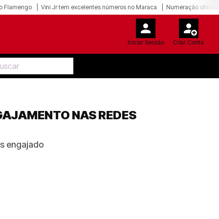
o Flamengo
Vini Jr tem excelentes números no Maraca
Numeração oficial 
Iniciar Sessão
Criar Conta
GAJAMENTO NAS REDES
is engajado