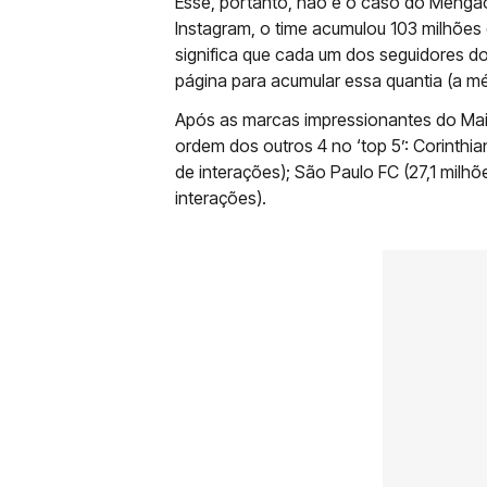
Esse, portanto, não é o caso do Mengão
Instagram, o time acumulou 103 milhões 
significa que cada um dos seguidores do
página para acumular essa quantia (a mé
Após as marcas impressionantes do Mais
ordem dos outros 4 no ‘top 5’: Corinthia
de interações); São Paulo FC (27,1 milhõ
interações).