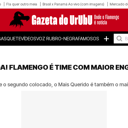
o
Fla quer outro meia
Brasil x Panamá Ao vivo (com imagens)
Mercado d
+
BASQUETE
VÍDEOS
VOZ RUBRO-NEGRA
FAMOSOS
! FLAMENGO É TIME COM MAIOR EN
 o segundo colocado, o Mais Querido é também o ma