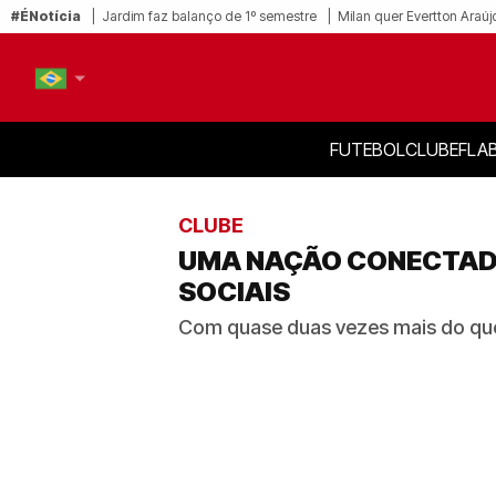
#ÉNotícia
Jardim faz balanço de 1º semestre
Milan quer Evertton Araúj
FUTEBOL
CLUBE
FLA
PT-BR
EN
CLUBE
UMA NAÇÃO CONECTADA
SOCIAIS
Com quase duas vezes mais do que