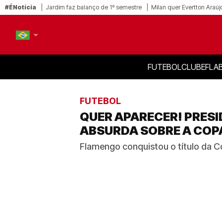
#ÉNotícia
Jardim faz balanço de 1º semestre
Milan quer Evertton Araúj
FUTEBOL
CLUBE
FLA
PT-BR
EN
FUTEBOL
QUER APARECER! PRES
ABSURDA SOBRE A COPA
Flamengo conquistou o título da C