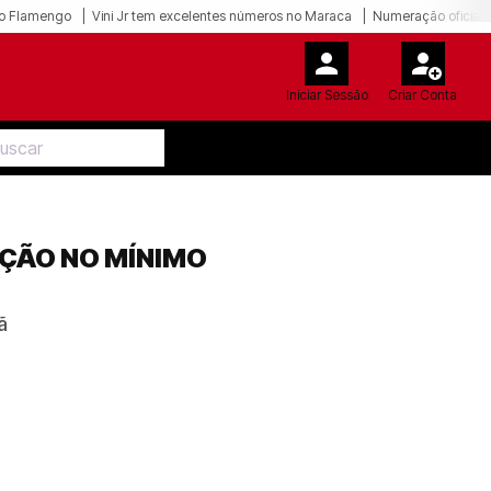
o Flamengo
Vini Jr tem excelentes números no Maraca
Numeração oficial 
Iniciar Sessão
Criar Conta
AÇÃO NO MÍNIMO
ã