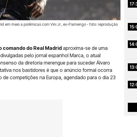
17:
rid em meio a polêmicas com Vini Jr., ex-Flamengo - foto: reprodução
15:
14:
o comando do Real Madrid
aproxima-se de uma
divulgadas pelo jornal espanhol Marca, o atual
nsenso da diretoria merengue para suceder Álvaro
13:
ativa nos bastidores é que o anúncio formal ocorra
o de competições na Europa, agendado para o dia 23
12: