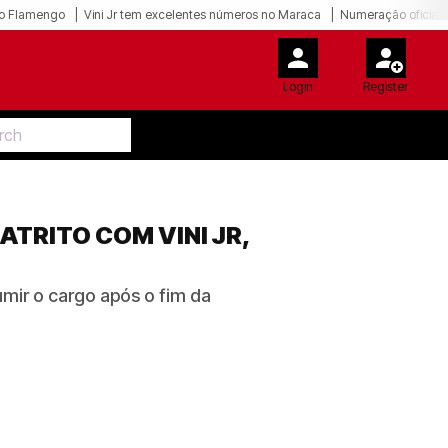
o Flamengo
Vini Jr tem excelentes números no Maraca
Numeração oficial 
Login
Register
TRITO COM VINI JR,
mir o cargo após o fim da