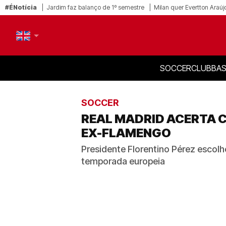
#ÉNotícia
Jardim faz balanço de 1º semestre
Milan quer Evertton Araúj
SOCCER
CLUB
BAS
PT-BR
EN
SOCCER
REAL MADRID ACERTA C
EX-FLAMENGO
Presidente Florentino Pérez escol
temporada europeia