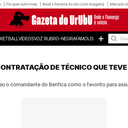
o
Fla quer outro meia
Brasil x Panamá Ao vivo (com imagens)
Mercado d
+
KETBALL
VIDEOS
VOZ RUBRO-NEGRA
FAMOUS
ONTRATAÇÃO DE TÉCNICO QUE TEVE A
heu o comandante do Benfica como o favorito para assu