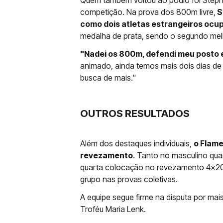
Quem também voltou ao pódio foi Steph
competição. Na prova dos 800m livre,
S
como dois atletas estrangeiros ocu
medalha de prata, sendo o segundo melho
"Nadei os 800m, defendi meu posto 
animado, ainda temos mais dois dias d
busca de mais."
OUTROS RESULTADOS
Além dos destaques individuais,
o Flam
revezamento
. Tanto no masculino qua
quarta colocação no revezamento 4x200m
grupo nas provas coletivas.
A equipe segue firme na disputa por ma
Troféu Maria Lenk.