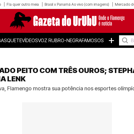
o
Fla quer outro meia
Brasil x Panamá Ao vivo (com imagens)
Mercado d
+
BASQUETE
VÍDEOS
VOZ RUBRO-NEGRA
FAMOSOS
NADO PEITO COM TRÊS OUROS; STEP
A LENK
tiva, Flamengo mostra sua potência nos esportes olímpíc