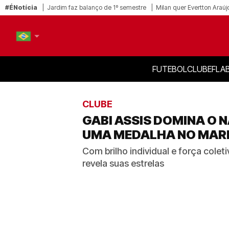
#ÉNotícia
Jardim faz balanço de 1º semestre
Milan quer Evertton Araúj
FUTEBOL
CLUBE
FLA
PT-BR
EN
CLUBE
GABI ASSIS DOMINA O 
UMA MEDALHA NO MARI
Com brilho individual e força cole
revela suas estrelas