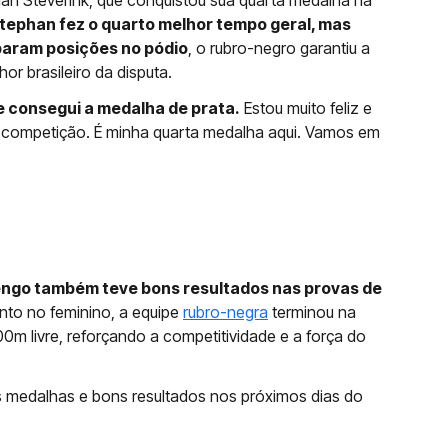
an Steverink, que conquistou sua quarta medalha na
tephan fez o quarto melhor tempo geral, mas
param posições no pódio
, o rubro-negro garantiu a
r brasileiro da disputa.
e consegui a medalha de prata.
Estou muito feliz e
e competição. É minha quarta medalha aqui. Vamos em
engo também teve bons resultados nas provas de
nto no feminino, a equipe
rubro-negra
terminou na
 livre, reforçando a competitividade e a força do
is medalhas e bons resultados nos próximos dias do