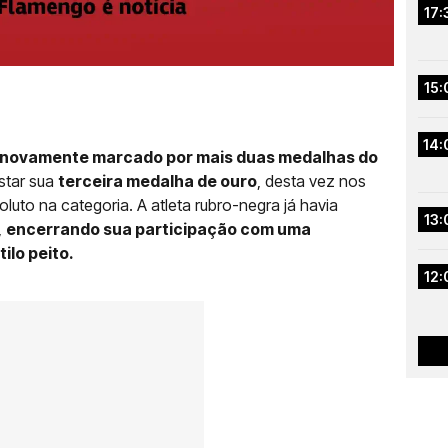
17:
15:
14:
i novamente marcado por mais duas medalhas do
star sua
terceira medalha de ouro
, desta vez nos
uto na categoria. A atleta rubro-negra já havia
13:
,
encerrando sua participação com uma
ilo peito.
12: