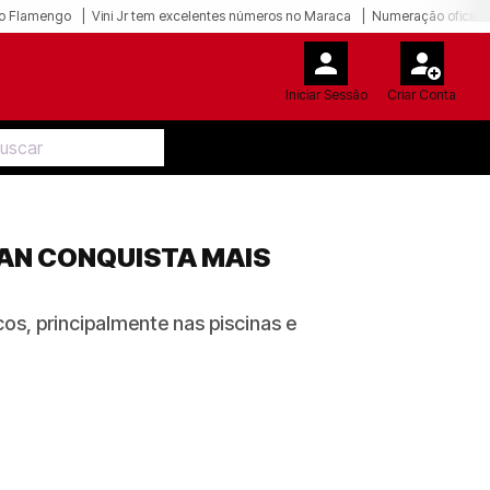
o Flamengo
Vini Jr tem excelentes números no Maraca
Numeração oficial 
Iniciar Sessão
Criar Conta
HAN CONQUISTA MAIS
os, principalmente nas piscinas e